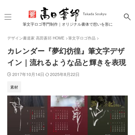
筆文字ロゴ専門制作｜オリジナル書体で想いを形に
デザイン書道家 高田蒼邱 HOME
>
筆文字ロゴ作品
>
カレンダー『夢幻彷徨』筆文字デザ
イン｜流れるような品と輝きを表現
2017年10月14日
2025年8月22日
素材